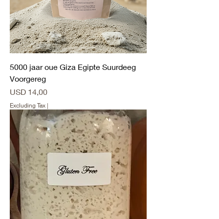
5000 jaar oue Giza Egipte Suurdeeg
Voorgereg
Price
USD 14,00
Excluding Tax
|