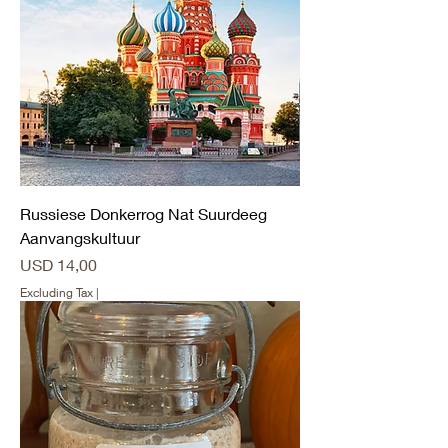
Russiese Donkerrog Nat Suurdeeg
Aanvangskultuur
Price
USD 14,00
Excluding Tax
|