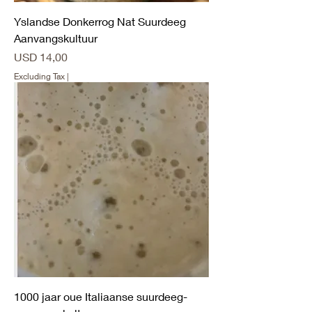
Yslandse Donkerrog Nat Suurdeeg
Aanvangskultuur
Price
USD 14,00
Excluding Tax
|
1000 jaar oue Italiaanse suurdeeg-