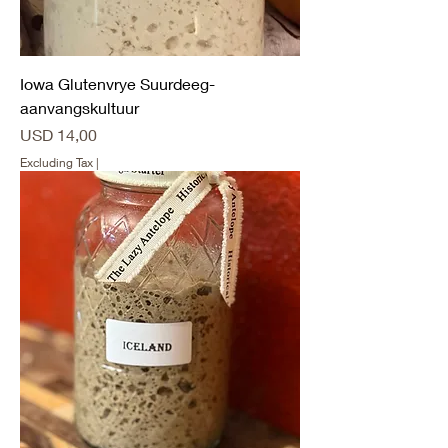
Iowa Glutenvrye Suurdeeg-
aanvangskultuur
Price
USD 14,00
Excluding Tax
|