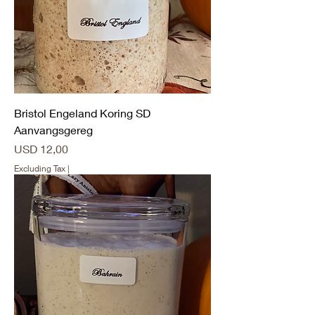
Bristol Engeland Koring SD
Aanvangsgereg
Price
USD 12,00
Excluding Tax
|