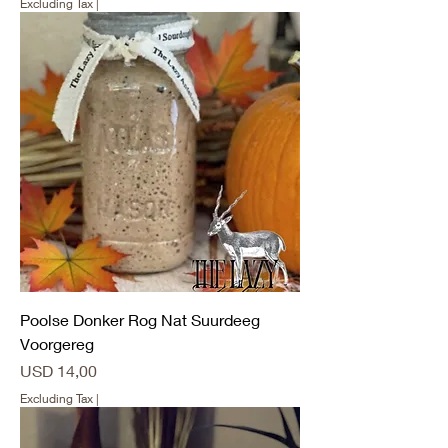
Excluding Tax
|
Poolse Donker Rog Nat Suurdeeg
Voorgereg
Price
USD 14,00
Excluding Tax
|