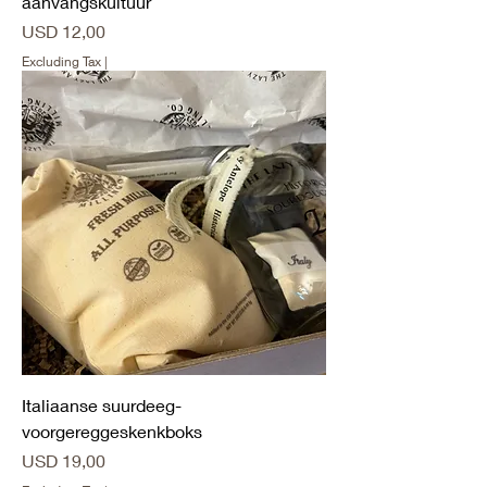
aanvangskultuur
Price
USD 12,00
Excluding Tax
|
Italiaanse suurdeeg-
voorgereggeskenkboks
Price
USD 19,00