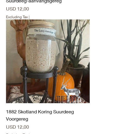
Suurdeeg-aanvangsgereg
Price
USD 12,00
Excluding Tax
|
1882 Skotland Koring Suurdeeg
Voorgereg
Price
USD 12,00