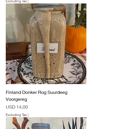
Excluding Tax
|
Finland Donker Rog Suurdeeg
Voorgereg
Price
USD 14,00
Excluding Tax
|