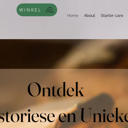
WINKEL
Home
About
Starter care
Ontdek
storiese en Uniek