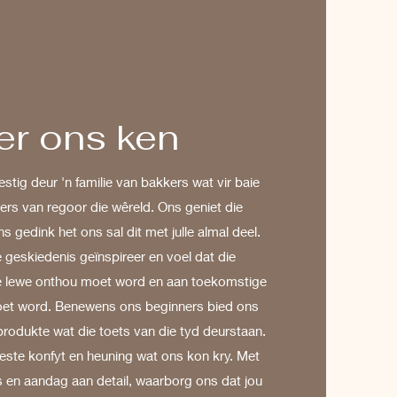
er ons ken
estig deur 'n familie van bakkers wat vir baie
inners van regoor die wêreld. Ons geniet die
s gedink het ons sal dit met julle almal deel.
 geskiedenis geïnspireer en voel dat die
ie lewe onthou moet word en aan toekomstige
et word. Benewens ons beginners bied ons
produkte wat die toets van die tyd deurstaan.
este konfyt en heuning wat ons kon kry. Met
s en aandag aan detail, waarborg ons dat jou