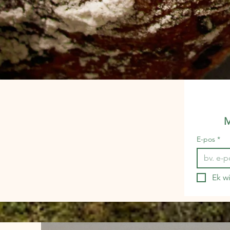
M
E-pos
*
Ek wi