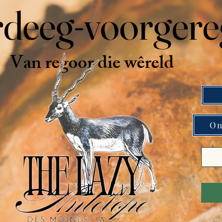
deeg-voorgere
Van regoor die wêreld
On