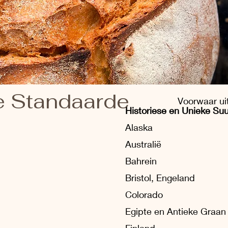
e Standaarde
Voorwaar ui
Historiese en Unieke Su
Alaska
Australië
Bahrein
Bristol, Engeland
Colorado
Egipte en Antieke Graan
Finland