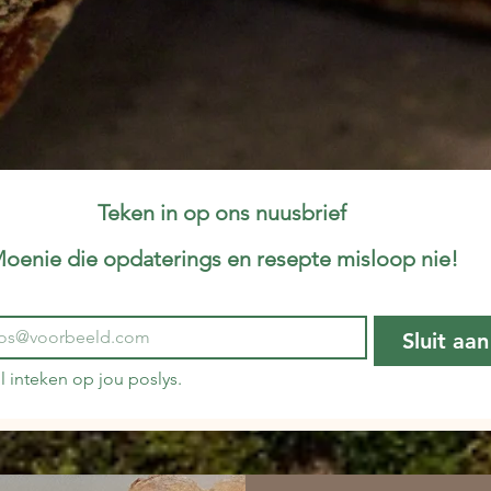
Teken in op ons nuusbrief
oenie die opdaterings en resepte misloop nie!
Sluit aan
l inteken op jou poslys.