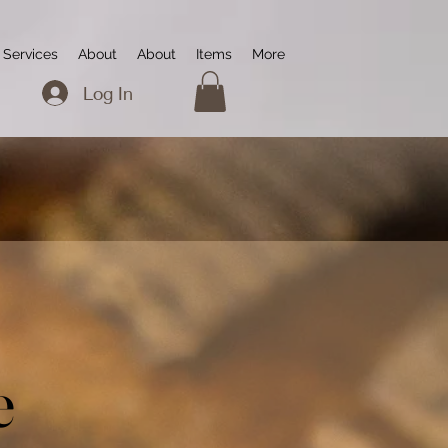
Services
About
About
Items
More
Log In
e