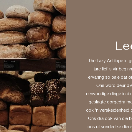
Le
The Lazy Antilope is g
jare lief is vir beg
ervaring so baie dat on
Ons word deur die
eenvoudige dinge in d
geslagte oorgedra mo
ook 'n verskeidenheid 
Ons dra ook van die b
ons uitsonderlike dien