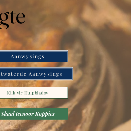
gte
Aanwysings
twaterde Aanwysings
Klik vir Hulpbladsy
Skaal teenoor Koppies