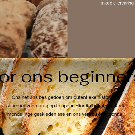
inkopie-ervaring
or ons beginner
Ons het ons bes gedoen om outentieke historiese
suurdeegvoorgereg op te spoor. Hierdie het almal sterk
mondelinge geskiedenisse en ons vertrou ons bronne.