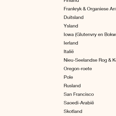
Frankryk & Organiese Ant
Duitsland
Ysland
Iowa (Glutenvry en Bokwi
Ierland
Italië
Nieu-Seelandse Rog & K
Oregon-roete
Pole
Rusland
San Francisco
Saoedi-Arabië
Skotland