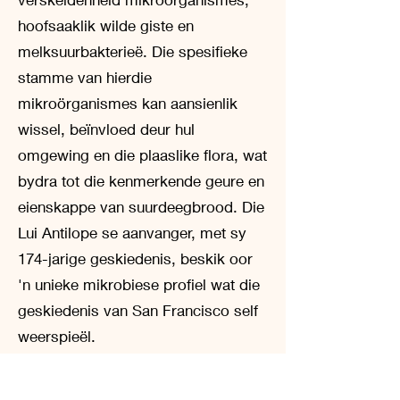
hoofsaaklik wilde giste en
melksuurbakterieë. Die spesifieke
stamme van hierdie
mikroörganismes kan aansienlik
wissel, beïnvloed deur hul
omgewing en die plaaslike flora, wat
bydra tot die kenmerkende geure en
eienskappe van suurdeegbrood. Die
Lui Antilope se aanvanger, met sy
174-jarige geskiedenis, beskik oor
'n unieke mikrobiese profiel wat die
geskiedenis van San Francisco self
weerspieël.
Kulturele Betekenis en