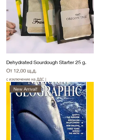
Dehydrated Sourdough Starter 25 g.
Продажна цена
От
12,00 щ.д.
с изключение на ДДС
|
New Arrival!