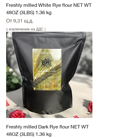
Freshly milled White Rye flour NET WT
48OZ (3LBS) 1.36 kg
Продажна цена
От
9,31 щ.д.
с изключение на ДДС
|
Freshly milled Dark Rye flour NET WT
48OZ (3LBS) 1.36 kg