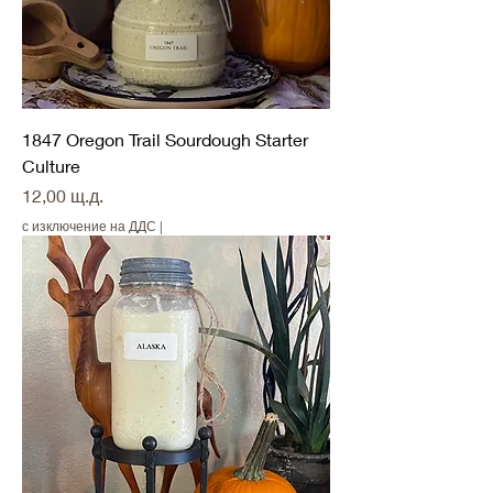
1847 Oregon Trail Sourdough Starter
Culture
Цена
12,00 щ.д.
с изключение на ДДС
|