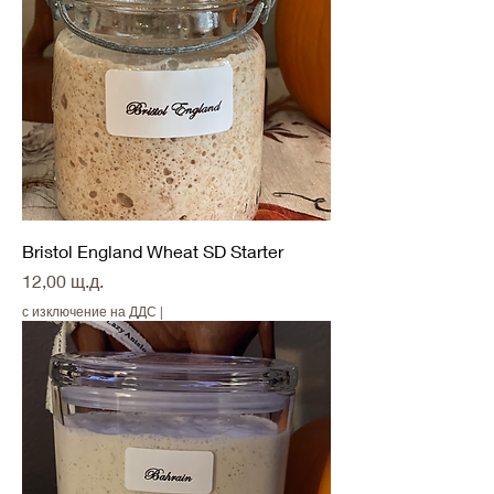
Bristol England Wheat SD Starter
Цена
12,00 щ.д.
с изключение на ДДС
|