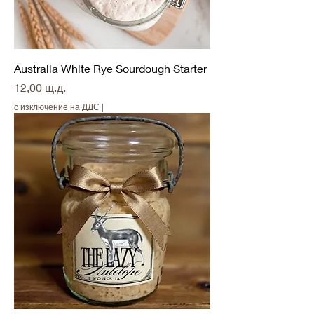
Australia White Rye Sourdough Starter
Цена
12,00 щ.д.
с изключение на ДДС
|