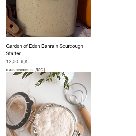
Garden of Eden Bahrain Sourdough
Starter
Цена
12,00 щ.д.
с изключение на ДДС
|