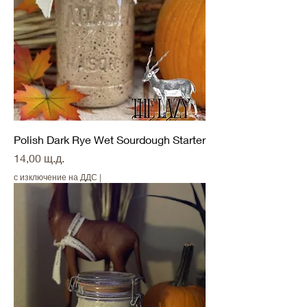
Polish Dark Rye Wet Sourdough Starter
Цена
14,00 щ.д.
с изключение на ДДС
|