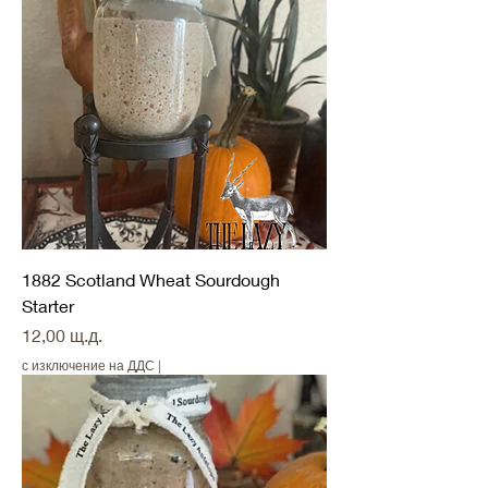
1882 Scotland Wheat Sourdough
Starter
Цена
12,00 щ.д.
с изключение на ДДС
|