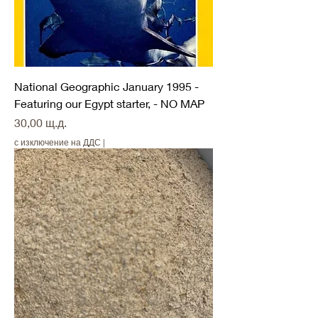
National Geographic January 1995 -
Featuring our Egypt starter, - NO MAP
Цена
30,00 щ.д.
с изключение на ДДС
|