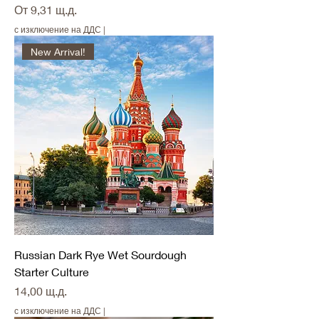
Продажна цена
От
9,31 щ.д.
с изключение на ДДС
|
New Arrival!
Russian Dark Rye Wet Sourdough
Starter Culture
Цена
14,00 щ.д.
с изключение на ДДС
|