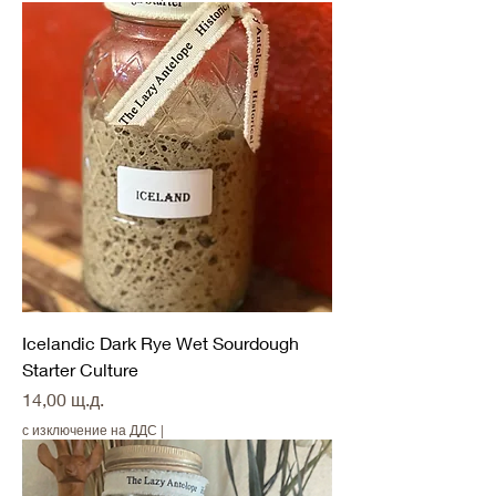
Icelandic Dark Rye Wet Sourdough
Starter Culture
Цена
14,00 щ.д.
с изключение на ДДС
|