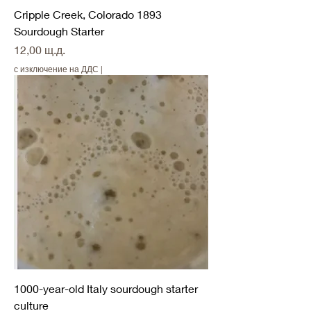
Cripple Creek, Colorado 1893
Sourdough Starter
Цена
12,00 щ.д.
с изключение на ДДС
|
1000-year-old Italy sourdough starter
culture