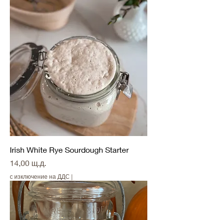
Irish White Rye Sourdough Starter
Цена
14,00 щ.д.
с изключение на ДДС
|