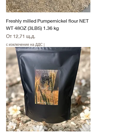
Freshly milled Pumpernickel flour NET
WT 48OZ (3LBS) 1.36 kg
Продажна цена
От
12,71 щ.д.
с изключение на ДДС
|