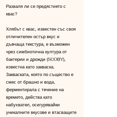
Разваля ли се предястието с
квас?
Хлябът с квас, известен със своя
отличителен остър вкус и
дъвчаща текстура, е възможен
чрез симбиотична култура от
бактерии и дрожди (SCOBY),
известна като закваска.
Закваската, която по същество е
смес от брашно и вода,
ферментирала с течение на
времето, действа като
набухвател, осигурявайки
уникалните вкусове и втасващите