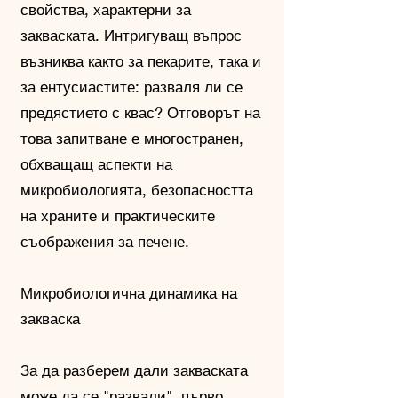
свойства, характерни за
закваската. Интригуващ въпрос
възниква както за пекарите, така и
за ентусиастите: разваля ли се
предястието с квас? Отговорът на
това запитване е многостранен,
обхващащ аспекти на
микробиологията, безопасността
на храните и практическите
съображения за печене.
Микробиологична динамика на
закваска
За да разберем дали закваската
може да се "развали", първо