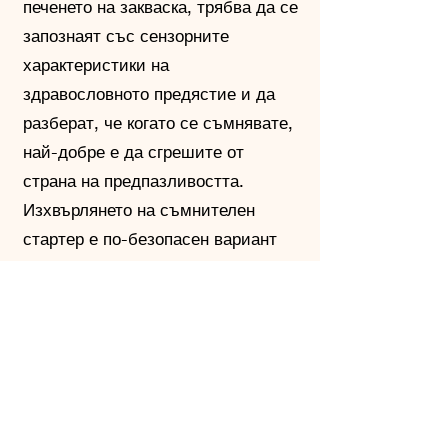
печенето на закваска, трябва да се
запознаят със сензорните
характеристики на
здравословното предястие и да
разберат, че когато се съмнявате,
най-добре е да сгрешите от
страна на предпазливостта.
Изхвърлянето на съмнителен
стартер е по-безопасен вариант
от риска от здравословни
усложнения.
Съживяване на пренебрегвана
закваска
Интересното е, че дори ако