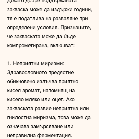
Докато добре поддържаната
закваска може да издържи години,
тя е податлива на разваляне при
определени условия. Признаците,
че закваската може да бъде
компрометирана, включват:
1. Неприятни миризми:
Здравословното предястие
обикновено излъчва приятно
кисел аромат, напомнящ на
кисело мляко или оцет. Ако
закваската развие неприятна или
гнилостна миризма, това може да
означава замърсяване или
неправилна ферментация.