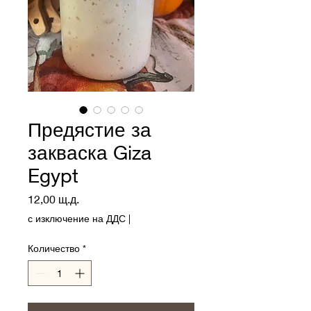
Предястие за
закваска Giza
Egypt
Цена
12,00 щ.д.
с изключение на ДДС
|
Количество
*