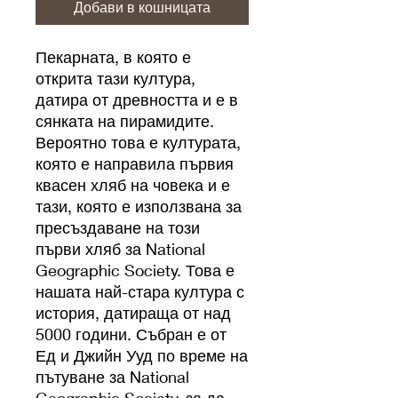
Добави в кошницата
Пекарната, в която е
открита тази култура,
датира от древността и е в
сянката на пирамидите.
Вероятно това е културата,
която е направила първия
квасен хляб на човека и е
тази, която е използвана за
пресъздаване на този
първи хляб за National
Geographic Society. Това е
нашата най-стара култура с
история, датираща от над
5000 години. Събран е от
Ед и Джийн Ууд по време на
пътуване за National
Geographic Society, за да