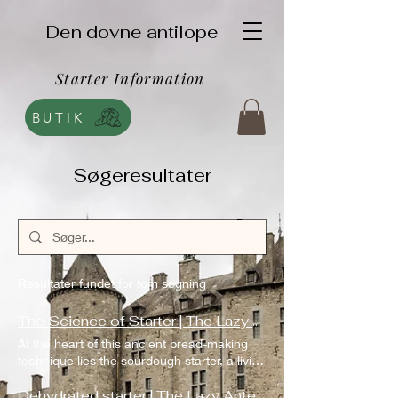
Den dovne antilope
Starter Information
BUTIK
Søgeresultater
Resultater fundet for tom søgning
The Science of Starter | The Lazy Antelope
At the heart of this ancient bread-making
technique lies the sourdough starter, a living
culture of flour and water that harnesses
the principles of microbial fermentation.
Dehydrated starter | The Lazy Antelope