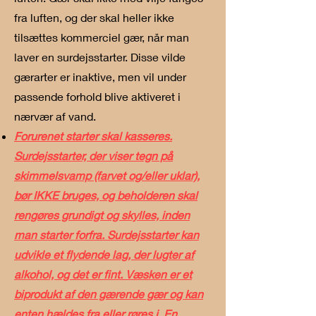
fra luften, og der skal heller ikke
tilsættes kommerciel gær, når man
laver en surdejsstarter. Disse vilde
gærarter er inaktive, men vil under
passende forhold blive aktiveret i
nærvær af vand.
Forurenet starter skal kasseres.
Surdejsstarter, der viser tegn på
skimmelsvamp (farvet og/eller uklar),
bør IKKE bruges, og beholderen skal
rengøres grundigt og skylles, inden
man starter forfra. Surdejsstarter kan
udvikle et flydende lag, der lugter af
alkohol, og det er fint. Væsken er et
biprodukt af den gærende gær og kan
enten hældes fra eller røres i. En