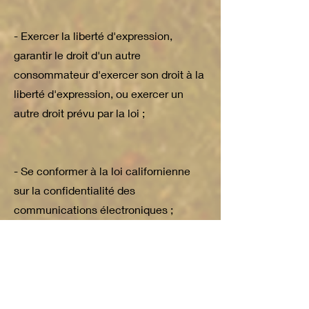
- Exercer la liberté d'expression,
garantir le droit d'un autre
consommateur d'exercer son droit à la
liberté d'expression, ou exercer un
autre droit prévu par la loi ;
- Se conformer à la loi californienne
sur la confidentialité des
communications électroniques ;
- Entreprendre des recherches
scientifiques, historiques ou
statistiques publiques ou évaluées par