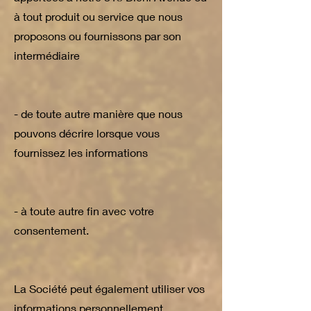
à tout produit ou service que nous
proposons ou fournissons par son
intermédiaire
- de toute autre manière que nous
pouvons décrire lorsque vous
fournissez les informations
- à toute autre fin avec votre
consentement.
La Société peut également utiliser vos
informations personnellement