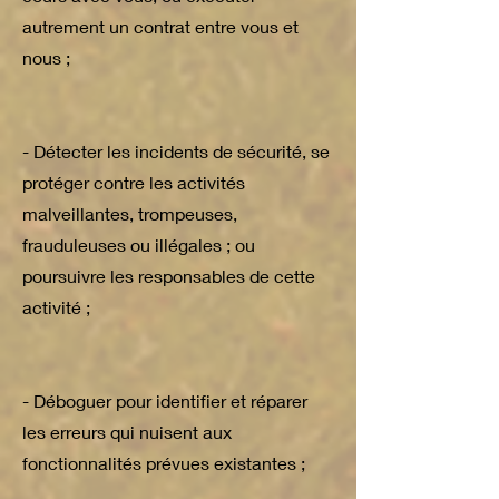
autrement un contrat entre vous et
nous ;
- Détecter les incidents de sécurité, se
protéger contre les activités
malveillantes, trompeuses,
frauduleuses ou illégales ; ou
poursuivre les responsables de cette
activité ;
- Déboguer pour identifier et réparer
les erreurs qui nuisent aux
fonctionnalités prévues existantes ;