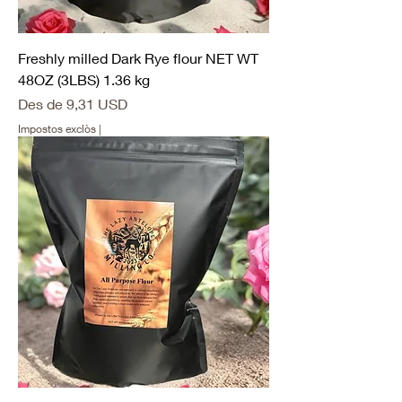
Freshly milled Dark Rye flour NET WT
48OZ (3LBS) 1.36 kg
Preu d'oferta
Des de
9,31 USD
Impostos exclòs
|