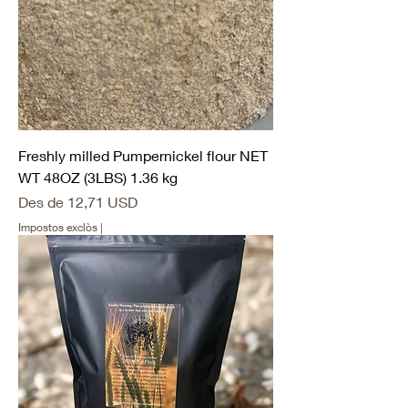
Freshly milled Pumpernickel flour NET
WT 48OZ (3LBS) 1.36 kg
Preu d'oferta
Des de
12,71 USD
Impostos exclòs
|