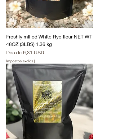
Freshly milled White Rye flour NET WT
48OZ (3LBS) 1.36 kg
Preu d'oferta
Des de
9,31 USD
Impostos exclòs
|