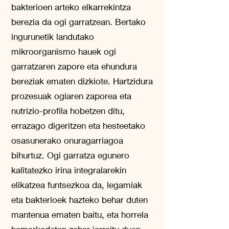
bakterioen arteko elkarrekintza
berezia da ogi garratzean. Bertako
ingurunetik landutako
mikroorganismo hauek ogi
garratzaren zapore eta ehundura
bereziak ematen dizkiote. Hartzidura
prozesuak ogiaren zaporea eta
nutrizio-profila hobetzen ditu,
errazago digeritzen eta hesteetako
osasunerako onuragarriagoa
bihurtuz. Ogi garratza egunero
kalitatezko irina integralarekin
elikatzea funtsezkoa da, legamiak
eta bakterioek hazteko behar duten
mantenua ematen baitu, eta horrela