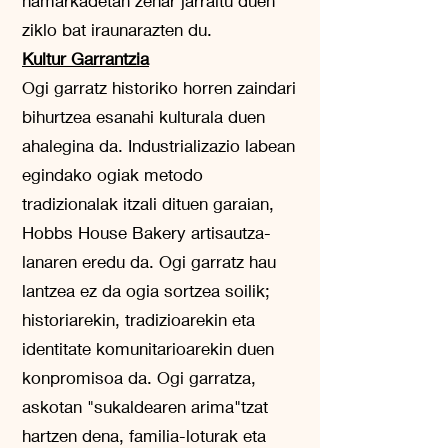
hamarkadetan zehar jarraitu duen
ziklo bat iraunarazten du.
Kultur Garrantzia
Ogi garratz historiko horren zaindari
bihurtzea esanahi kulturala duen
ahalegina da. Industrializazio labean
egindako ogiak metodo
tradizionalak itzali dituen garaian,
Hobbs House Bakery artisautza-
lanaren eredu da. Ogi garratz hau
lantzea ez da ogia sortzea soilik;
historiarekin, tradizioarekin eta
identitate komunitarioarekin duen
konpromisoa da. Ogi garratza,
askotan "sukaldearen arima"tzat
hartzen dena, familia-loturak eta