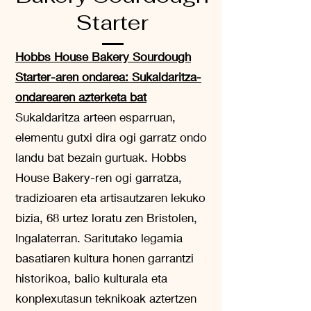
Starter
Hobbs House Bakery Sourdough
Starter-aren ondarea: Sukaldaritza-
ondarearen azterketa bat
Sukaldaritza arteen esparruan,
elementu gutxi dira ogi garratz ondo
landu bat bezain gurtuak. Hobbs
House Bakery-ren ogi garratza,
tradizioaren eta artisautzaren lekuko
bizia, 68 urtez loratu zen Bristolen,
Ingalaterran. Saritutako legamia
basatiaren kultura honen garrantzi
historikoa, balio kulturala eta
konplexutasun teknikoak aztertzen