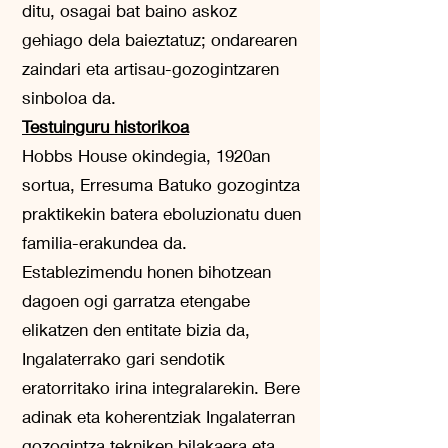
ditu, osagai bat baino askoz
gehiago dela baieztatuz; ondarearen
zaindari eta artisau-gozogintzaren
sinboloa da.
Testuinguru historikoa
Hobbs House okindegia, 1920an
sortua, Erresuma Batuko gozogintza
praktikekin batera eboluzionatu duen
familia-erakundea da.
Establezimendu honen bihotzean
dagoen ogi garratza etengabe
elikatzen den entitate bizia da,
Ingalaterrako gari sendotik
eratorritako irina integralarekin. Bere
adinak eta koherentziak Ingalaterran
gozogintza tekniken bilakaera eta