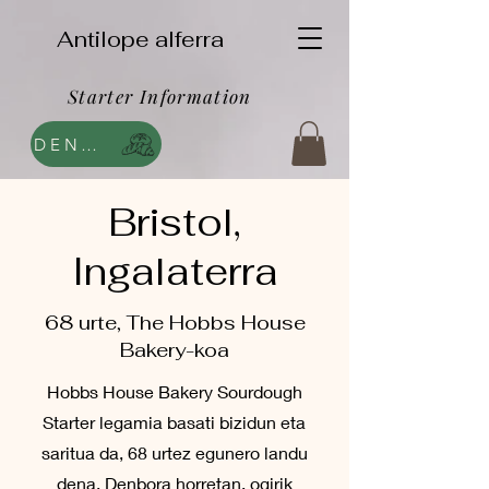
Antilope alferra
Starter Information
DENDA
Bristol,
Ingalaterra
68 urte, The Hobbs House
Bakery-koa
Hobbs House Bakery Sourdough
Starter legamia basati bizidun eta
saritua da, 68 urtez egunero landu
dena. Denbora horretan, ogirik