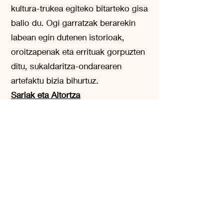
kultura-trukea egiteko bitarteko gisa
balio du. Ogi garratzak berarekin
labean egin dutenen istorioak,
oroitzapenak eta errituak gorpuzten
ditu, sukaldaritza-ondarearen
artefaktu bizia bihurtuz.
Sariak eta Aitortza
Hobbs House Bakery-ren ogi
garratzak jasotako sariek atzean
dauden artisauen kalitatea eta
dedikazioa nabarmentzen dituzte.
Okindegietako lehiaketetan, ogi
garratz hau etengabe aitortu da
ekoizten duen ogi bikainagatik eta
testuinguru moderno batean praktika