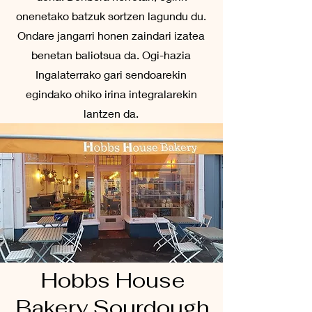
onenetako batzuk sortzen lagundu du.
Ondare jangarri honen zaindari izatea
benetan baliotsua da. Ogi-hazia
Ingalaterrako gari sendoarekin
egindako ohiko irina integralarekin
lantzen da.
Hobbs House
Bakery Sourdough