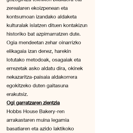
zerealaren ekoizpenean eta
kontsumoan izandako aldaketa
kulturalak islatzen dituen kontakizun
historiko bat azpimarratzen dute.
Ogia mendeetan zehar oinarrizko
elikagaia izan denez, harekin
lotutako metodoak, osagaiak eta
errezetak asko aldatu dira, okinek
nekazaritza-paisaia aldakorrera
egokitzeko duten gaitasuna
erakutsiz.
Ogi garratzaren zientzia
Hobbs House Bakery-ren
arrakastaren muina legamia
basatiaren eta azido laktikoko