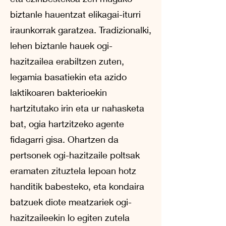
biztanle hauentzat elikagai-iturri
iraunkorrak garatzea. Tradizionalki,
lehen biztanle hauek ogi-
hazitzailea erabiltzen zuten,
legamia basatiekin eta azido
laktikoaren bakterioekin
hartzitutako irin eta ur nahasketa
bat, ogia hartzitzeko agente
fidagarri gisa. Ohartzen da
pertsonek ogi-hazitzaile poltsak
eramaten zituztela lepoan hotz
handitik babesteko, eta kondaira
batzuek diote meatzariek ogi-
hazitzaileekin lo egiten zutela