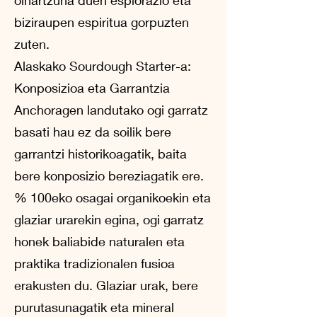
biziraupen espiritua gorpuzten
zuten.
Alaskako Sourdough Starter-a:
Konposizioa eta Garrantzia
Anchoragen landutako ogi garratz
basati hau ez da soilik bere
garrantzi historikoagatik, baita
bere konposizio bereziagatik ere.
% 100eko osagai organikoekin eta
glaziar urarekin egina, ogi garratz
honek baliabide naturalen eta
praktika tradizionalen fusioa
erakusten du. Glaziar urak, bere
purutasunagatik eta mineral