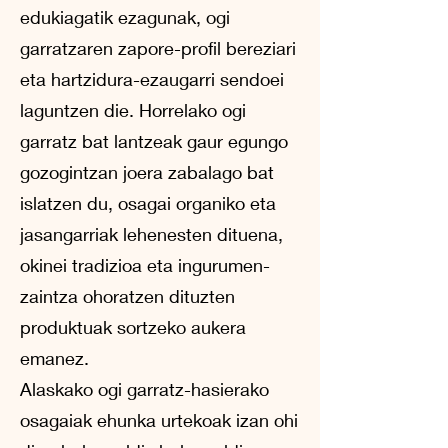
edukiagatik ezagunak, ogi
garratzaren zapore-profil bereziari
eta hartzidura-ezaugarri sendoei
laguntzen die. Horrelako ogi
garratz bat lantzeak gaur egungo
gozogintzan joera zabalago bat
islatzen du, osagai organiko eta
jasangarriak lehenesten dituena,
okinei tradizioa eta ingurumen-
zaintza ohoratzen dituzten
produktuak sortzeko aukera
emanez.
Alaskako ogi garratz-hasierako
osagaiak ehunka urtekoak izan ohi