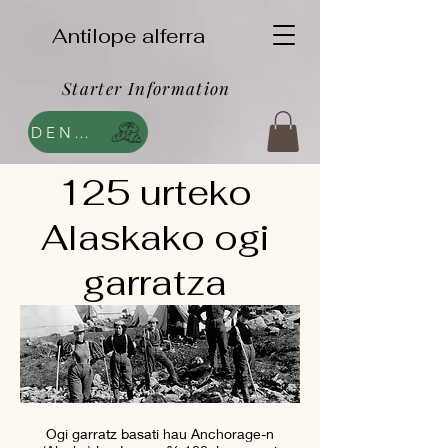
Antilope alferra
Starter Information
DENDA
125 urteko
Alaskako ogi
garratza
Ogi garratz basati hau Anchorage-n