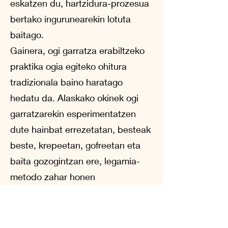
eskatzen du, hartzidura-prozesua
bertako ingurunearekin lotuta
baitago.
Gainera, ogi garratza erabiltzeko
praktika ogia egiteko ohitura
tradizionala baino haratago
hedatu da. Alaskako okinek ogi
garratzarekin esperimentatzen
dute hainbat errezetatan, besteak
beste, krepeetan, gofreetan eta
baita gozogintzan ere, legamia-
metodo zahar honen
moldakortasuna erakutsiz.
COVID-19 pandemiaren garaian
ogi garratzaren inguruko interesa