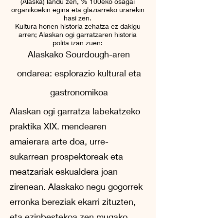
(Alaska) landu zen, % 100eko osagai
organikoekin egina eta glaziarreko urarekin
hasi zen.
Kultura honen historia zehatza ez dakigu
arren; Alaskan ogi garratzaren historia
polita izan zuen:
Alaskako Sourdough-aren
ondarea: esplorazio kultural eta
gastronomikoa
Alaskan ogi garratza labekatzeko
praktika XIX. mendearen
amaierara arte doa, urre-
sukarrean prospektoreak eta
meatzariak eskualdera joan
zirenean. Alaskako negu gogorrek
erronka bereziak ekarri zituzten,
eta ezinbestekoa zen mugako