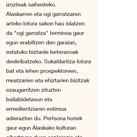
izozteak saihesteko.
Alaskarren eta ogi garratzaren
arteko lotura sakon hau islatzen
da "ogi garratza" terminoa gaur
egun erabiltzen den garaian,
estatuko biztanle beteranoak
deskribatzeko. Sukaldaritza-lotura
bat eta lehen prospektoreen,
meatzarien eta ehiztarien bizitzak
ezaugarritzen zituzten
baliabidetasun eta
erresilientziaren estimua
adierazten du. Pertsona horiek
gaur egun Alaskako kulturan
oihartzuna duen esplorazio eta