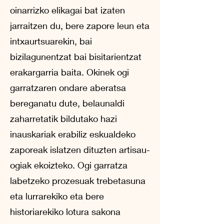
oinarrizko elikagai bat izaten
jarraitzen du, bere zapore leun eta
intxaurtsuarekin, bai
bizilagunentzat bai bisitarientzat
erakargarria baita. Okinek ogi
garratzaren ondare aberatsa
bereganatu dute, belaunaldi
zaharretatik bildutako hazi
inauskariak erabiliz eskualdeko
zaporeak islatzen dituzten artisau-
ogiak ekoizteko. Ogi garratza
labetzeko prozesuak trebetasuna
eta lurrarekiko eta bere
historiarekiko lotura sakona