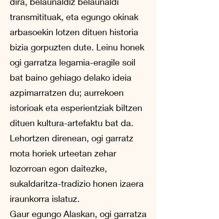
dira, belaunaldiz belaunaldi
transmitituak, eta egungo okinak
arbasoekin lotzen dituen historia
bizia gorpuzten dute. Leinu honek
ogi garratza legamia-eragile soil
bat baino gehiago delako ideia
azpimarratzen du; aurrekoen
istorioak eta esperientziak biltzen
dituen kultura-artefaktu bat da.
Lehortzen direnean, ogi garratz
mota horiek urteetan zehar
lozorroan egon daitezke,
sukaldaritza-tradizio honen izaera
iraunkorra islatuz.
Gaur egungo Alaskan, ogi garratza