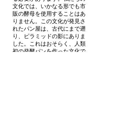
文化では、いかなる形でも市
販の酵母を使用することはあ
りません。
この文化が発見さ
れたパン屋は、古代にまで遡
り、ピラミッドの影にありま
した。これはおそらく、人類
初の発酵パンを作った文化で
あり、ナショナル ジオグラフ
ィック協会のためにその最初
のパンを再現するために使用
された文化です。
製品情報
商品の詳細です。サイズ、素材、お手
返品・返金ポリシー
入れ方法、クリーニング方法など、商
品に関する詳細情報を追加するのに最
適な場所です。また、この商品が特別
返品および返金ポリシーです。購入に