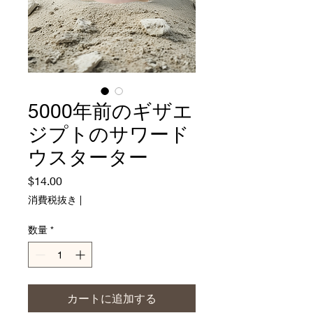
5000年前のギザエ
ジプトのサワード
ウスターター
価
$14.00
格
消費税抜き
|
数量
*
カートに追加する