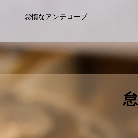
怠惰なアンテロープ
怠