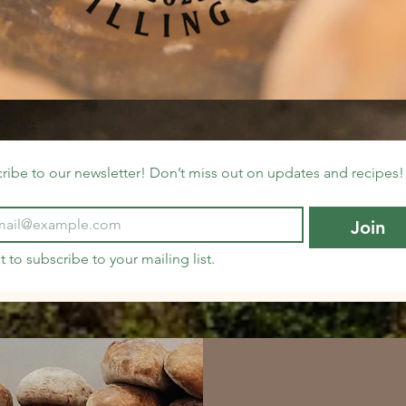
ribe to our newsletter! Don’t miss out on updates and recipes!
Join
t to subscribe to your mailing list.