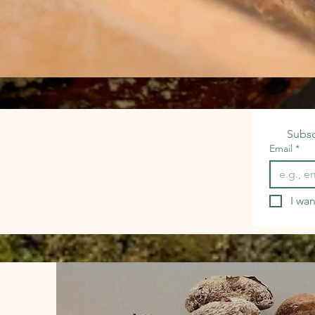
Subsc
Email
*
I wan