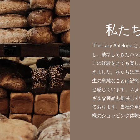
私た
The Lazy Ante
し、栽培してきたパン
この経験をとても楽し
えました。私たちは歴
生の単純なことは記憶
と感じています。スタ
ざまな製品も提供して
ております。当社の卓
様のショッピング体験