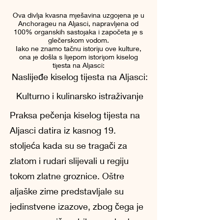
Ova divlja kvasna mješavina uzgojena je u
Anchorageu na Aljasci, napravljena od
100% organskih sastojaka i započeta je s
glečerskom vodom.
Iako ne znamo tačnu istoriju ove kulture,
ona je došla s lijepom istorijom kiselog
tijesta na Aljasci:
Naslijeđe kiselog tijesta na Aljasci:
Kulturno i kulinarsko istraživanje
Praksa pečenja kiselog tijesta na
Aljasci datira iz kasnog 19.
stoljeća kada su se tragači za
zlatom i rudari slijevali u regiju
tokom zlatne groznice. Oštre
aljaške zime predstavljale su
jedinstvene izazove, zbog čega je