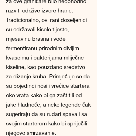
za ove graničare bilo neophodno
razviti održive izvore hrane.
Tradicionalno, ovi rani doseljenici
su održavali kiselo tijesto,
mješavinu brašna i vode
fermentiranu prirodnim divljim
kvascima i bakterijama mliječne
kiseline, kao pouzdano sredstvo
za dizanje kruha. Primjećuje se da
su pojedinci nosili vrećice startera
oko vrata kako bi ga zaštitili od
jake hladnoće, a neke legende čak
sugeriraju da su rudari spavali sa
svojim starterom kako bi spriječili
njegovo smrzavanje.