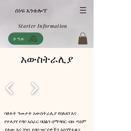
ሰነፍ አንቴሎፕ
Starter Information
ይግዙ
አውስትራሊያ
ባለፉት ዓመታት አውስትራሊያ የበለጸገ እና
የተለያየ የዳቦ አሰራር ባህልን በማዳበር ብዙ ጣዕም
ያለው እና ገንቢ የዳቦ ዝርያዎችን አስገኝቷል።