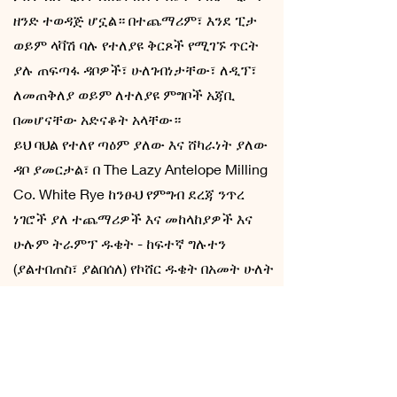
ዘንድ ተወዳጅ ሆኗል። በተጨማሪም፣ እንደ ፒታ
ወይም ላቫሽ ባሉ የተለያዩ ቅርጾች የሚገኙ ጥርት
ያሉ ጠፍጣፋ ዳቦዎች፣ ሁለገብነታቸው፣ ለዲፕ፣
ለመጠቅለያ ወይም ለተለያዩ ምግቦች አጃቢ
በመሆናቸው አድናቆት አላቸው።
ይህ ባህል የተለየ ጣዕም ያለው እና ሸካራነት ያለው
ዳቦ ያመርታል፣ በ The Lazy Antelope Milling
Co. White Rye ከንፁህ የምግብ ደረጃ ንጥረ
ነገሮች ያለ ተጨማሪዎች እና መከላከያዎች እና
ሁሉም ትራምፕ ዱቄት - ከፍተኛ ግሉተን
(ያልተበጠስ፣ ያልበሰለ) የኮሸር ዱቄት በአመት ሁለት
ጊዜ ጥቅም ላይ የሚውል ሲሆን በየቀኑ ከነጭ
አጃው መመገብ ጋር። 1.1.1 ለመመገብ ከተመሳሳይ
ሬሾዎች ጋር