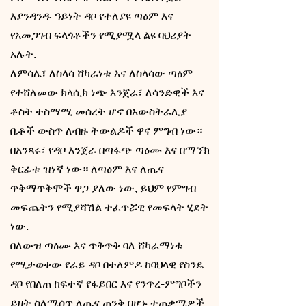
እያንዳንዱ ዓይነት ዳቦ የተለያዩ ጣዕም እና
የአመጋገብ ፍላጎቶችን የሚያሟላ ልዩ ባህሪያት
አሉት.
ለምሳሌ፣ ለስላሳ ሸካራነቱ እና ለስላሳው ጣዕም
የተሸለመው ክላሲክ ነጭ እንጀራ፣ ለሳንድዊች እና
ቶስት ተስማሚ መሰረት ሆኖ በአውስትራሊያ
ቤቶች ውስጥ ለብዙ ትውልዶች ዋና ምግብ ነው።
በአንጻሩ፣ የዳቦ እንጀራ በጣፋጭ ጣዕሙ እና በማኘክ
ቅርፊቱ ዝነኛ ነው። ለጣዕም እና ለጤና
ጥቅማጥቅሞች ዋጋ ያለው ነው, ይህም የምግብ
መፍጨትን የሚያሻሽል ተፈጥሯዊ የመፍላት ሂደት
ነው.
በለውዝ ጣዕሙ እና ጥቅጥቅ ባለ ሸካራማነቱ
የሚታወቀው የራይ ዳቦ በተለምዶ ከባህላዊ የስንዴ
ዳቦ የበለጠ ከፍተኛ የፋይበር እና የንጥረ-ምግቦችን
ይዘት ስለሚሰጥ ለጤና ጠንቅ በሆኑ ተጠቃሚዎች