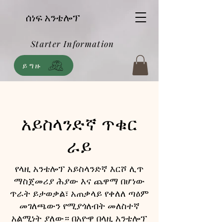
ሰነፍ አንቴሎፕ
Starter Information
ይግዙ
አይስላንድኛ ጥቁር
ራይ
የላዚ አንቴሎፕ አይስላንድኛ እርሾ ሊጥ
ማስጀመሪያ ሕያው እና ጨዋማ በሆነው
ጥራት ይታወቃል፣ አጠቃላይ የቀለለ ጣዕም
መገለጫውን የሚያጎለብት መለስተኛ
አልሚነት ያለው። በአዮዋ በላዚ አንቴሎፕ