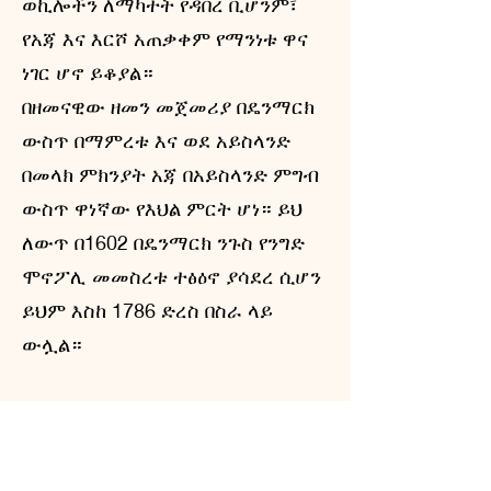
ወኪሎችን ለማካተት የዳበረ ቢሆንም፣
የአጃ እና እርሾ አጠቃቀም የማንነቱ ዋና
ነገር ሆኖ ይቆያል።
በዘመናዊው ዘመን መጀመሪያ በዴንማርክ
ውስጥ በማምረቱ እና ወደ አይስላንድ
በመላክ ምክንያት አጃ በአይስላንድ ምግብ
ውስጥ ዋነኛው የእህል ምርት ሆነ። ይህ
ለውጥ በ1602 በዴንማርክ ንጉስ የንግድ
ሞኖፖሊ መመስረቱ ተፅዕኖ ያሳደረ ሲሆን
ይህም እስከ 1786 ድረስ በስራ ላይ
ውሏል።