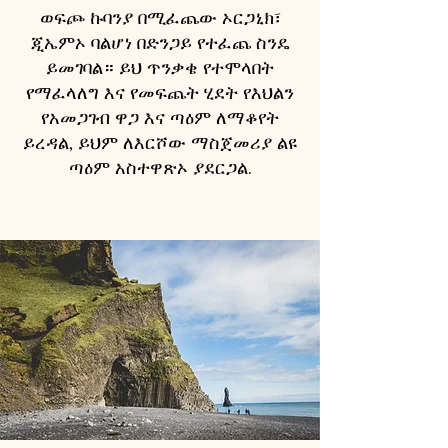
ወፍጮ ኩባንያ በሚፈጨው ኦርጋኒክ፣
ጂኤምኦ ባልሆነ በድንጋይ የተፈጨ ስንዴ
ይመገባል። ይህ ጥንቃቄ የተሞላበት
የማፈላለግ እና የመፍጨት ሂደት የእህልን
የአመጋገብ ዋጋ እና ጣዕም ለማቆየት
ይረዳል, ይህም ለእርሾው ማስጀመሪያ ልዩ
ጣዕም አስተዋጽኦ ያደርጋል.