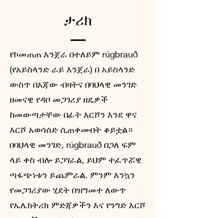
ታሪክ
የኮመጠጠ እንጀራ በተለይም rúgbrauð
(የአይስላንድ ራይ እንጀራ) በ አይስላንድ
ውስጥ በአጃው ብዛትና በባህላዊ መንገድ
ዘመናዊ የዳቦ መጋገሪያ ዘዴዎች
ከመውጣታቸው በፊት እርሾን እንደ ዋና
እርሾ አወሳሰድ ሲጠቀሙበት ቆይቷል።
በባህላዊ መንገድ, rúgbrauð በጋለ ፍም
ላይ ቀስ ብሎ ይጋገራል, ይህም ተፈጥሯዊ
ጣፋጭነቱን ይጨምራል. ምንም እንኳን
የመጋገሪያው ሂደት በዝግመተ ለውጥ
የኤሌክትሪክ ምድጃዎችን እና የንግድ እርሾ