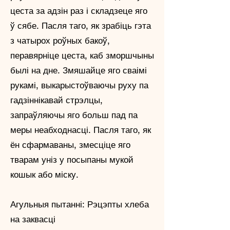
цеста за адзін раз і складзеце яго
ў сябе. Пасля таго, як зрабіць гэта
з чатырох роўных бакоў,
перавярніце цеста, каб зморшчыны
былі на дне. Змяшайце яго сваімі
рукамі, выкарыстоўваючы руху па
гадзіннікавай стрэлцы,
запраўляючы яго больш пад па
меры неабходнасці. Пасля таго, як
ён сфармаваны, змесціце яго
тварам уніз у посыпаны мукой
кошык або міску.
Агульныя пытанні: Рэцэпты хлеба
на заквасці