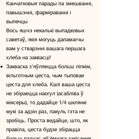
Канчатковыя парады па змешванні,
павышэнні, фарміраванні і
выпечцы
Вось яшчэ некалькі выпадковых
саветаў, якія могуць дапамагчы
вам у стварэнні вашага першага
хлеба на заквасці!
Закваска з'яўляецца больш ліпкім,
вільготным цеста, чым тыповае
цеста для хлеба. Калі ваша цеста
не збіраецца наогул (асабліва ў
міксеры), то дадайце 1/4 шклянкі
мукі за адзін раз, пакуль гэта не
зробіць. Проста ведайце, што, як
правіла, цеста будзе збірацца
больш падчас аб'ёмнага закісання.