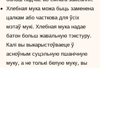
Хлебная мука можа быць заменена
цалкам або часткова для ўсіх
мэтаў мукі. Хлебная мука надае
батон больш жавальную тэкстуру.
Калі вы выкарыстоўваеце ў
асноўным суцэльную пшанічную
муку, а не толькі белую муку, вы
можаце паменшыць ваду ў
рэцэпце на 1/3-1/2 шклянкі.
Захоўванне цеста ў халадзільніку
на працягу доўгага часу дапаможа
ў развіцці класічнага густу
закваскі. Я аддаю перавагу водар
батонаў, якія сядзелі ў
халадзільніку на працягу 2-3 дзён.