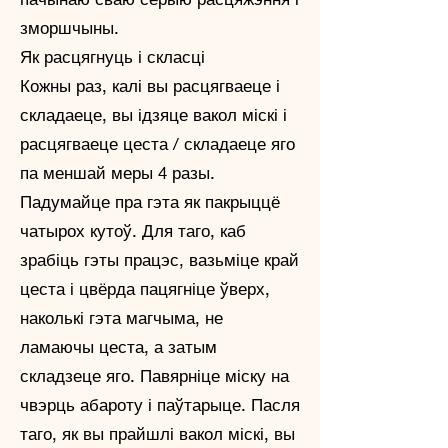
зморшчыны.
Як расцягнуць і скласці
Кожны раз, калі вы расцягваеце і
складаеце, вы ідзяце вакол міскі і
расцягваеце цеста / складаеце яго
па меншай меры 4 разы.
Падумайце пра гэта як пакрыццё
чатырох кутоў. Для таго, каб
зрабіць гэты працэс, вазьміце край
цеста і цвёрда пацягніце ўверх,
наколькі гэта магчыма, не
ламаючы цеста, а затым
складзеце яго. Павярніце міску на
чвэрць абароту і паўтарыце. Пасля
таго, як вы прайшлі вакол міскі, вы