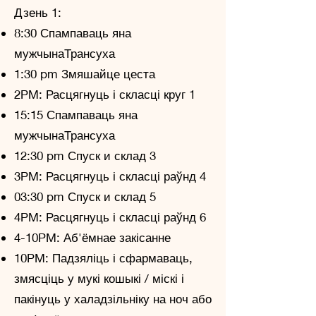
Дзень 1:
8:30 Спампаваць яна
мужчынаТрансуха
1:30 pm Змяшайце цеста
2PM: Расцягнуць і скласці круг 1
15:15 Спампаваць яна
мужчынаТрансуха
12:30 pm Спуск и склад 3
3PM: Расцягнуць і скласці раўнд 4
03:30 pm Спуск и склад 5
4PM: Расцягнуць і скласці раўнд 6
4-10PM: Аб'ёмнае закісанне
10PM: Падзяліць і сфармаваць,
змясціць у мукі кошыкі / міскі і
пакінуць у халадзільніку на ноч або