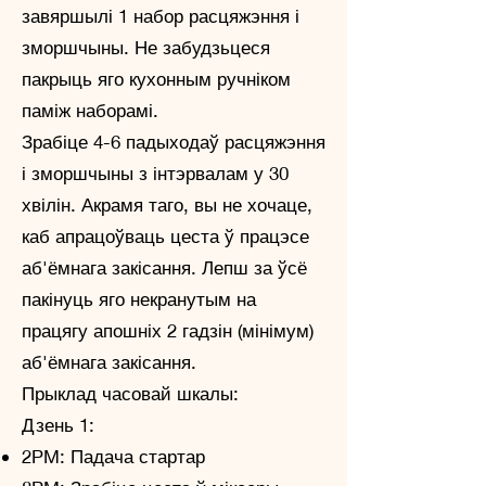
завяршылі 1 набор расцяжэння і
зморшчыны. Не забудзьцеся
пакрыць яго кухонным ручніком
паміж наборамі.
Зрабіце 4-6 падыходаў расцяжэння
і зморшчыны з інтэрвалам у 30
хвілін. Акрамя таго, вы не хочаце,
каб апрацоўваць цеста ў працэсе
аб'ёмнага закісання. Лепш за ўсё
пакінуць яго некранутым на
працягу апошніх 2 гадзін (мінімум)
аб'ёмнага закісання.
Прыклад часовай шкалы:
Дзень 1:
2PM: Падача стартар