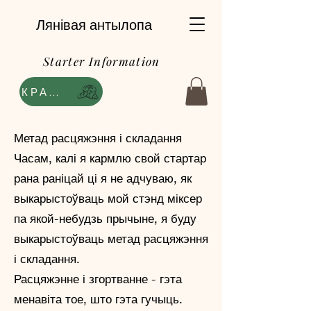
Лянівая антылопа
Starter Information
КРАМА
Метад расцяжэння і складання
Часам, калі я кармлю свой стартар
рана раніцай ці я не адчуваю, як
выкарыстоўваць мой стэнд міксер
па якой-небудзь прычыне, я буду
выкарыстоўваць метад расцяжэння
і складання.
Расцяжэнне і згортванне - гэта
менавіта тое, што гэта гучыць.