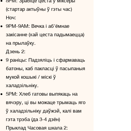
8PM: Зрабіце цеста ў міксеры
(стартар актыўны ў гэты час)
Ноч:
9PM-9AM: Вечка і аб'ёмнае
закісанне (хай цеста падымаецца)
на прылаўку.
Дзень 2:
9 раніцы: Падзяліць і сфармаваць
батоны, каб пакласці ў пасыпаныя
мукой кошыкі / міскі ў
халадзільніку.
5PM: Хлеб гатовы выпякаць на
вячэру, ці вы можаце трымаць яго
ў халадзільніку даўжэй, калі вам
гэта трэба (да 3-4 дзён)
Прыклад Часовая шкала 2: