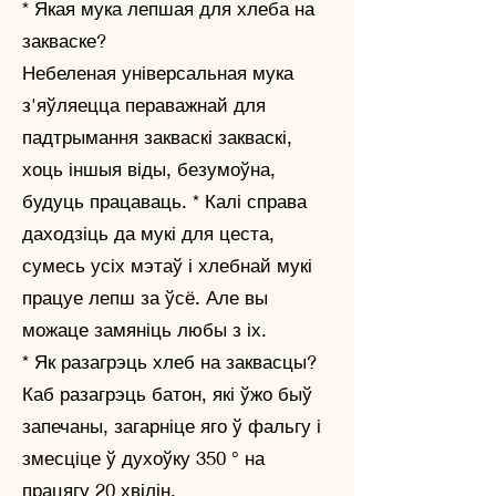
* Якая мука лепшая для хлеба на
закваске?
Небеленая універсальная мука
з'яўляецца пераважнай для
падтрымання закваскі закваскі,
хоць іншыя віды, безумоўна,
будуць працаваць. * Калі справа
даходзіць да мукі для цеста,
сумесь усіх мэтаў і хлебнай мукі
працуе лепш за ўсё. Але вы
можаце замяніць любы з іх.
* Як разагрэць хлеб на заквасцы?
Каб разагрэць батон, які ўжо быў
запечаны, загарніце яго ў фальгу і
змесціце ў духоўку 350 ° на
працягу 20 хвілін.