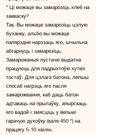
* Ці можаце вы замарозіць хлеб на
закваску?
Так. Вы можаце замарозіць цэлую
буханку, альбо вы можаце
папярэдне нарэзаць яго, шчыльна
абгарнуць і замарозіць.
Замарожаныя лустачкі выдатна
працуюць для падрыхтоўкі хуткіх
тостаў. Для цэлага батона, лепшы
спосаб нагрэць яго пасля
замарожвання, каб даць батон
адтаваць на прылаўку, апырскаць
яго вадой і змясціць у вельмі
гарачую духоўку (каля 450 °) на
працягу 5-10 хвілін.