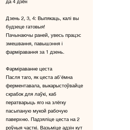
да 4 дзён
Дзень 2, 3, 4: Выпякаць, калі вы
будзеце гатовыя!
Пачынаючы раней, увесь працэс
змешвання, павышэння і
фарміравання за 1 дзень.
Фарміраванне цеста
Пасля таго, як цеста аб'ёмна
ферментавала, выкарыстоўвайце
скрабок для лаўкі, каб
ператварыць яго на злёгку
пасыпаную мукой рабочую
паверхню. Падзяліце цеста на 2
роўныя часткі. Вазьміце адзін кут