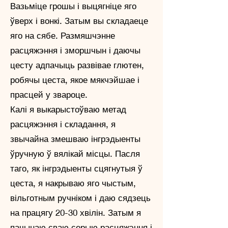
Вазьміце грошы і выцягніце яго
ўверх і вонкі. Затым вы складаеце
яго на сябе. Размяшчэнне
расцяжэння і зморшчын і даючы
цесту адпачыць развівае глютен,
робячы цеста, якое мякчэйшае і
прасцей у звароце.
Калі я выкарыстоўваю метад
расцяжэння і складання, я
звычайна змешваю інгрэдыенты
ўручную ў вялікай місцы. Пасля
таго, як інгрэдыенты сцягнутыя ў
цеста, я накрываю яго чыстым,
вільготным ручніком і даю сядзець
на працягу 20-30 хвілін. Затым я
пачынаю сваю серыю расцяжэння і