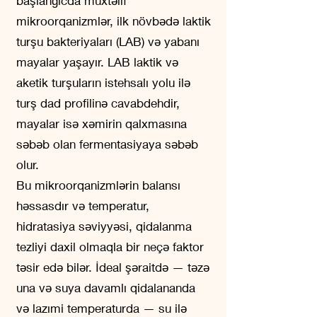
başlanğıcda müxtəlif
mikroorqanizmlər, ilk növbədə laktik
turşu bakteriyaları (LAB) və yabanı
mayalar yaşayır. LAB laktik və
aketik turşuların istehsalı yolu ilə
turş dad profilinə cavabdehdir,
mayalar isə xəmirin qalxmasına
səbəb olan fermentasiyaya səbəb
olur.
Bu mikroorqanizmlərin balansı
həssasdır və temperatur,
hidratasiya səviyyəsi, qidalanma
tezliyi daxil olmaqla bir neçə faktor
təsir edə bilər. İdeal şəraitdə — təzə
una və suya davamlı qidalananda
və lazımi temperaturda — su ilə