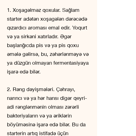
1. Xoşagəlməz qoxular. Sağlam
starter adətən xoşagələn dərəcədə
qızardıcı aroması emal edir. Yoqurt
və ya sirkəni xatırladır. Əgər
başlanğıcda pis və ya pis qoxu
əmələ gəlirsə, bu, zəhərlənməyə və
ya düzgün olmayan fermentasiyaya
işarə edə bilər.
2. Rəng dəyişmələri. Çəhrayı,
narıncı və ya hər hansı digər qeyri-
adi rənglənmənin olması zərərli
bakteriyaların və ya əriklərin
böyüməsinə işarə edə bilər. Bu da
starterin artıq istifadə üçün