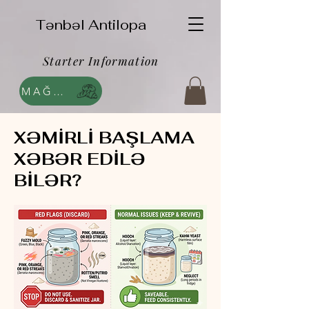
Tənbəl Antilopa
Starter Information
MAĞAZA
XƏMİRLİ BAŞLAMA
XƏBƏR EDİLƏ
BİLƏR?