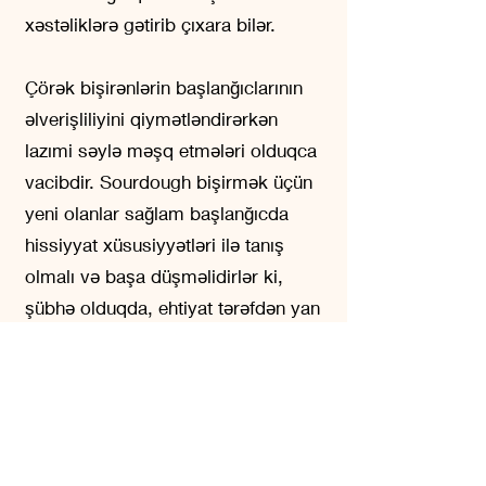
xəstəliklərə gətirib çıxara bilər.
Çörək bişirənlərin başlanğıclarının
əlverişliliyini qiymətləndirərkən
lazımi səylə məşq etmələri olduqca
vacibdir. Sourdough bişirmək üçün
yeni olanlar sağlam başlanğıcda
hissiyyat xüsusiyyətləri ilə tanış
olmalı və başa düşməlidirlər ki,
şübhə olduqda, ehtiyat tərəfdən yan
keçmək daha yaxşıdır. Şübhəli
starterdən imtina etmək sağlamlıqla
bağlı ağırlaşmaları risk etməkdən
daha təhlükəsiz variantdır.