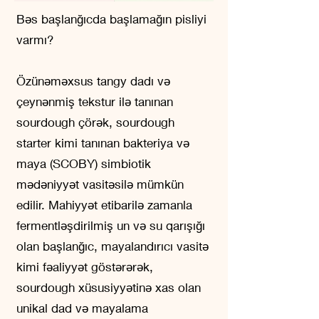
Bəs başlanğıcda başlamağın pisliyi
varmı?
Özünəməxsus tangy dadı və
çeynənmiş tekstur ilə tanınan
sourdough çörək, sourdough
starter kimi tanınan bakteriya və
maya (SCOBY) simbiotik
mədəniyyət vasitəsilə mümkün
edilir. Mahiyyət etibarilə zamanla
fermentləşdirilmiş un və su qarışığı
olan başlanğıc, mayalandırıcı vasitə
kimi fəaliyyət göstərərək,
sourdough xüsusiyyətinə xas olan
unikal dad və mayalama