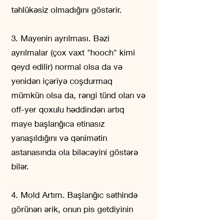
təhlükəsiz olmadığını göstərir.
3. Mayenin ayrılması. Bəzi
ayrılmalar (çox vaxt "hooch" kimi
qeyd edilir) normal olsa da və
yenidən içəriyə coşdurmaq
mümkün olsa da, rəngi tünd olan və
off-yer qoxulu həddindən artıq
maye başlanğıca etinasız
yanaşıldığını və qənimətin
astanasında ola biləcəyini göstərə
bilər.
4. Mold Artım. Başlanğıc səthində
görünən ərik, onun pis getdiyinin