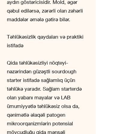
aydın göstəricisidir. Mold, əgər
qəbul edilərsə, zərərli olan zəhərli
maddələr əmələ gətirə bilər.
Təhlükəsizlik qaydaları və praktiki
istifadə
Qida təhlükəsizliyi nöqteyi-
nəzərindən güzəştli sourdough
starter istifadə sağlamlıq üçün
təhlükə yaradır. Sağlam starterdə
olan yabanı mayalar və LAB
ümumiyyətlə təhlükəsiz olsa da,
qənimətlə əlaqəli patogen
mikroorqanizmlərin potensial
mövcudluğu qida mənşəli