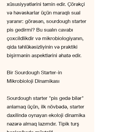
xüsusiyyətlərini təmin edir. Çörəkçi
və həvəskarlar üçün maraqlı sual
yaranır: görəsən, sourdough starter
pis gedirmi? Bu sualın cavabı
çoxcildlikdir və mikrobiologiyanın,
qida təhlükəsizliyinin və praktiki
bişirmənin aspektlərini əhatə edir.
Bir Sourdough Starter-in
Mikrobioloji Dinamikası
Sourdough starter "pis gedə bilər"
anlamaq üçün, ilk növbədə, starter
daxilində oynayan ekoloji dinamika
nəzərə almaq lazımdır. Tipik turş