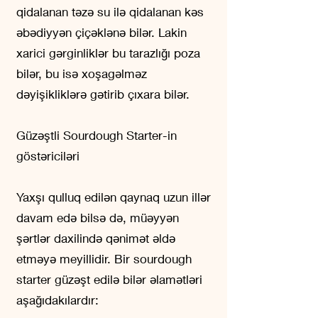
qidalanan təzə su ilə qidalanan kəs
əbədiyyən çiçəklənə bilər. Lakin
xarici gərginliklər bu tarazlığı poza
bilər, bu isə xoşagəlməz
dəyişikliklərə gətirib çıxara bilər.
Güzəştli Sourdough Starter-in
göstəriciləri
Yaxşı qulluq edilən qaynaq uzun illər
davam edə bilsə də, müəyyən
şərtlər daxilində qənimət əldə
etməyə meyillidir. Bir sourdough
starter güzəşt edilə bilər əlamətləri
aşağıdakılardır: