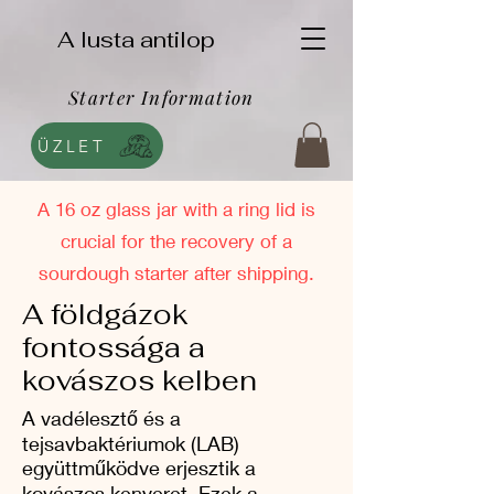
A lusta antilop
Starter Information
ÜZLET
A 16 oz glass jar with a ring lid is
crucial for the recovery of a
sourdough starter after shipping.
A földgázok
fontossága a
kovászos kelben
A vadélesztő és a
tejsavbaktériumok (LAB)
együttműködve erjesztik a
kovászos kenyeret. Ezek a