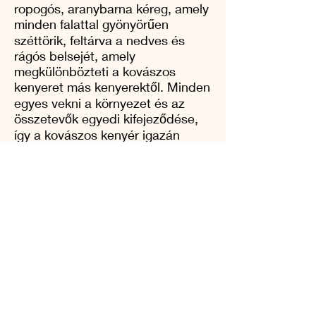
ropogós, aranybarna kéreg, amely
minden falattal gyönyörűen
széttörik, feltárva a nedves és
rágós belsejét, amely
megkülönbözteti a kovászos
kenyeret más kenyerektől. Minden
egyes vekni a környezet és az
összetevők egyedi kifejeződése,
így a kovászos kenyér igazán
különleges sütési vállalkozás.