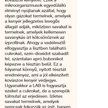
mikroorganizmusok egyedülálló
élményt nyújtanak azáltal, hogy
olyan gázokat termelnek, amelyek
a kenyér jellegzetes levegős
állagát adják, miközben savakat is
termelnek, amelyek kellemesen
savanykás ízt kölcsönöznek az
ízprofilnak. Ahogy a vadélesztő
elfogyasztja a lisztben található
cukrokat, szén-dioxidot szabadít
fel, számtalan apró buborékot
képezve a tésztán belül. Ez a
folyamat könnyű, nyitott tésztát
eredményez, ami a jól elkészített
kovászos kenyér védjegye.
Ugyanakkor a LAB is fogyasztja
ezeket a cukrokat, de a szerepük
túlmutat az erjedésen. Ízletes
savakat termelnek, amelyek
nemcsak fokozzák az ízét, hanem