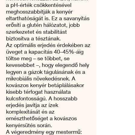
a pH-érték csökkentésével
meghosszabbítják a kenyér
eltarthatóságát is. Ez a savanyítás
erősíti a glutén hálózatot, jobb
szerkezetet és stabilitást
biztosítva a tésztának.
Az optimális erjedés érdekében az
üveget a kapacitás 40–45%-áig
töltse meg – se többet, se
kevesebbet –, hogy elegendő hely
legyen a gázok tágulásának és a
mikrobiális növekedésnek. A
kovászos kenyér betáplálásakor
kisebb térfogat használata
kulcsfontosságú. A hosszabb
erjedés javítja az ízek
komplexitását és az
emészthetőséget a kovászos
kenyérsütés során.
A végeredmény egy mestermű: