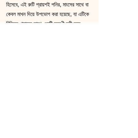
হিসেবে, এই রুটি প্রায়শই পনির, মাংসের সাথে বা
কেবল মাখন দিয়ে উপভোগ করা হয়েছে, যা এটিকে
বিভিন্ন খাবারের সাথে একটি বহুমুখী সঙ্গী করে
তোলে।
সময়ের সাথে সাথে, লিম্পা রাই রুটি বিকশিত হতে
থাকে, সুইডেনের বিভিন্ন অঞ্চলের বিভিন্নতা
বিকশিত হয়, তবে এর তাৎপর্য এখনও অক্ষুণ্ণ।
এটি প্রায়শই ছুটির দিন এবং বিশেষ অনুষ্ঠানের সাথে
যুক্ত থাকে, যা কেবল পুষ্টির উৎস হিসেবেই নয় বরং
সুইডিশ ঐতিহ্যের প্রতীক হিসেবেও এর ভূমিকার
উপর জোর দেয়। আজ, সুইডেনের অনেক বেকারি
এই ঐতিহ্যবাহী রুটি তৈরিতে গর্ব করে, নতুন
প্রজন্মের কাছে এর ঐতিহ্যকে বাঁচিয়ে রাখে।
অলস অ্যান্টিলোপ