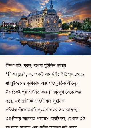
লিম্পা রাই ব্রেড, অথবা সুইডিশ ভাষায়
"লিম্পাব্রড", এর একটি আকর্ষণীয় ইতিহাস রয়েছে
যা সুইডেনের কৃষিকাজ এবং সাংস্কৃতিক ঐতিহ্য
উভয়কেই প্রতিফলিত করে। মধ্যযুগ থেকে শুরু
করে, এই রুটি বহু শতাব্দী ধরে সুইডিশ
পরিবারগুলিতে একটি প্রধান খাবার হয়ে আসছে।
এর শিকড় স্মাল্যান্ড প্রদেশে অবস্থিত, যেখানে এই
অঞ্চলের জলবায়ু এবং মাটির অবস্থা রাই চাষের