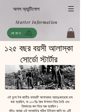
অলস অ্যান্টিলোপ
Starter Information
দোকান
১২৫ বছর বয়সী আলাস্কা
সোর্ডো স্টার্টার
এই বুনো টক জাতীয় খাবারটি আলাস্কার অ্যাঙ্কোরেজে চাষ
করা হয়েছিল, যা ১০০% জৈব উপাদান দিয়ে তৈরি এবং
হিমবাহের জল দিয়ে শুরু হয়েছিল।
যদিও আমরা এই সংস্কৃতির সঠিক ইতিহাস জানি না; এটি