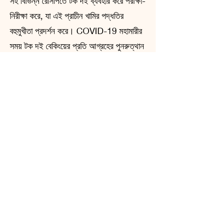
সহ বিভিন্ন রেসিপিতে টক দই ব্যবহার করে পরীক্ষা-
নিরীক্ষা করে, যা এই প্রাচীন খামির পদ্ধতির
বহুমুখীতা প্রদর্শন করে। COVID-19 মহামারীর
সময় টক দই বেকিংয়ের প্রতি আগ্রহের পুনরুত্থান
এই অনুশীলনের সাংস্কৃতিক তাৎপর্যকে আরও তুলে
ধরেছে, কারণ অনেক ব্যক্তি বেকিংয়ের মাধ্যমে
আরাম এবং সংযোগের সন্ধান করেছিলেন।
আলাস্কার টক জাতীয় খাবারের গল্প মানুষের দক্ষতা,
স্থিতিস্থাপকতা এবং ঐতিহ্যের শক্তির প্রমাণ।
প্রাথমিক সীমান্তরক্ষীদের সময় থেকে যারা বেঁচে
থাকার জন্য তাদের নতুনদের উপর নির্ভর করতেন
এবং আধুনিক বেকাররা যারা এই ঐতিহ্যকে সম্মান
করেন, এই অঞ্চলের সাংস্কৃতিক এবং রন্ধনসম্পর্কীয়
পরিচয়ে টক জাতীয় খাবার একটি গুরুত্বপূর্ণ ভূমিকা
পালন করে। যত্ন সহকারে চাষ করা এবং ইতিহাসে