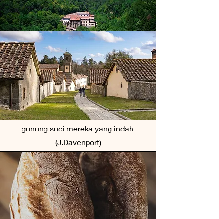
Camaldolese, yang tinggal, beribadah,
dan membuat kue di lokasi tersebut.
Legenda menyatakan bahwa starter
penghuni pertama yang mereka
pelihara seribu tahun yang lalu masih
digunakan oleh para biksu ini hingga
saat ini, dan melalui upaya J.
Davenport, starter penghuni pertama
mereka dapat dibagikan ke luar lereng
gunung suci mereka yang indah.
(J.Davenport)